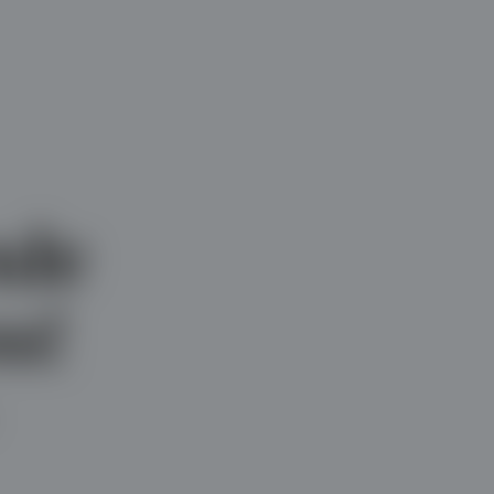
nde
s!