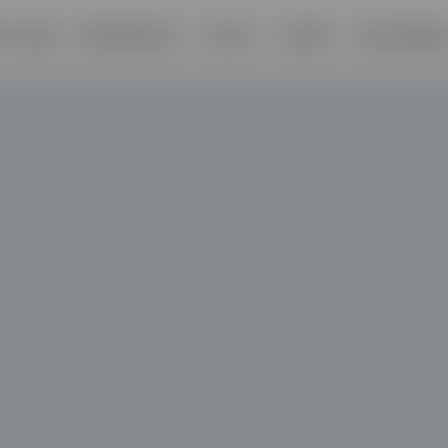
er vi deg
Våre tjenester
Om oss
Innsikt
Investeringe