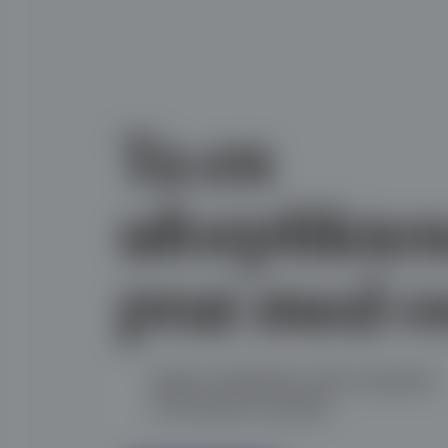
Ta en
uforplikte
prat med os
Ingen forpliktelser eller kostander
15 minutters samtale