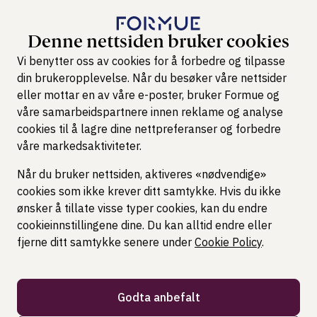
Innsikt
Social
Denne nettsiden bruker cookies
Vi benytter oss av cookies for å forbedre og tilpasse
Trygghet
LinkedIn
din brukeropplevelse. Når du besøker våre nettsider
Bevare & Utvikle
Facebook
eller mottar en av våre e-poster, bruker Formue og
Skape
Instagram
våre samarbeidspartnere innen reklame og analyse
Podcast
Twitter
cookies til å lagre dine nettpreferanser og forbedre
våre markedsaktiviteter.
Når du bruker nettsiden, aktiveres «nødvendige»
Last ned
cookies som ikke krever ditt samtykke. Hvis du ikke
ønsker å tillate visse typer cookies, kan du endre
App Store
cookieinnstillingene dine. Du kan alltid endre eller
Google Play
fjerne ditt samtykke senere under
Cookie Policy
.
Godta anbefalt