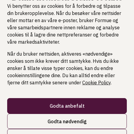
Vi benytter oss av cookies for å forbedre og tilpasse
2026-06-11
din brukeropplevelse. Når du besøker våre nettsider
eller mottar en av våre e-poster, bruker Formue og
våre samarbeidspartnere innen reklame og analyse
cookies til å lagre dine nettpreferanser og forbedre
våre markedsaktiviteter.
Når du bruker nettsiden, aktiveres «nødvendige»
cookies som ikke krever ditt samtykke. Hvis du ikke
ønsker å tillate visse typer cookies, kan du endre
cookieinnstillingene dine. Du kan alltid endre eller
fjerne ditt samtykke senere under
Cookie Policy
.
Marked & Investering
Infrastruktur – en ny byggekloss i
Godta anbefalt
porteføljen
Godta nødvendig
2026-04-09