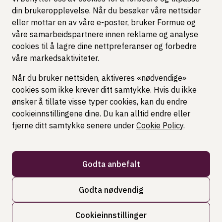
Trygghet
LinkedIn
din brukeropplevelse. Når du besøker våre nettsider
Bevare & Utvikle
Facebook
eller mottar en av våre e-poster, bruker Formue og
Skape
Instagram
våre samarbeidspartnere innen reklame og analyse
Podcast
Twitter
cookies til å lagre dine nettpreferanser og forbedre
våre markedsaktiviteter.
Når du bruker nettsiden, aktiveres «nødvendige»
Last ned
cookies som ikke krever ditt samtykke. Hvis du ikke
ønsker å tillate visse typer cookies, kan du endre
App Store
cookieinnstillingene dine. Du kan alltid endre eller
Google Play
fjerne ditt samtykke senere under
Cookie Policy
.
Godta anbefalt
Godta nødvendig
|
Alminnelige forretningsvilkår
Cookies og personvern
Cookieinnstillinger