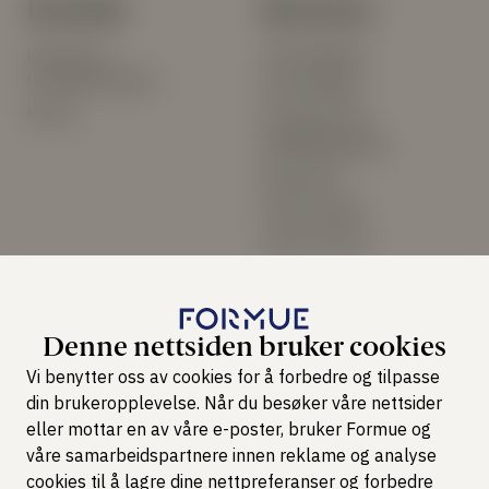
Kontakt
Ressurser
Kontakt en
Uavhengighet
formuesforvalter
Årsmeldinger
Kontor
Konsesjon og
selskapsstruktur
Bærekraft
Investeringer
Cyber security
Innsikt
Social
Denne nettsiden bruker cookies
Vi benytter oss av cookies for å forbedre og tilpasse
Trygghet
LinkedIn
din brukeropplevelse. Når du besøker våre nettsider
Bevare & Utvikle
Facebook
eller mottar en av våre e-poster, bruker Formue og
Skape
Instagram
våre samarbeidspartnere innen reklame og analyse
Podcast
Twitter
cookies til å lagre dine nettpreferanser og forbedre