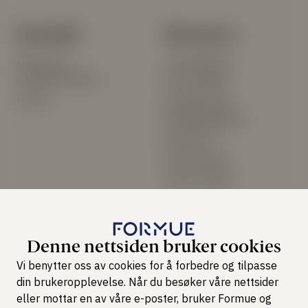
Kontakt
Ressurser
Kontakt en
Uavhengighet
formuesforvalter
Årsmeldinger
Kontor
Konsesjon og
selskapsstruktur
Bærekraft
Investeringer
Cyber security
Innsikt
Social
Denne nettsiden bruker cookies
Vi benytter oss av cookies for å forbedre og tilpasse
Trygghet
LinkedIn
din brukeropplevelse. Når du besøker våre nettsider
Bevare & Utvikle
Facebook
eller mottar en av våre e-poster, bruker Formue og