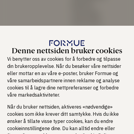
Bærekraft
Investeringer
Cyber security
Innsikt
Social
Denne nettsiden bruker cookies
Vi benytter oss av cookies for å forbedre og tilpasse
Trygghet
LinkedIn
din brukeropplevelse. Når du besøker våre nettsider
Bevare & Utvikle
Facebook
eller mottar en av våre e-poster, bruker Formue og
Skape
Instagram
våre samarbeidspartnere innen reklame og analyse
Podcast
Twitter
cookies til å lagre dine nettpreferanser og forbedre
våre markedsaktiviteter.
Når du bruker nettsiden, aktiveres «nødvendige»
Last ned
cookies som ikke krever ditt samtykke. Hvis du ikke
ønsker å tillate visse typer cookies, kan du endre
App Store
cookieinnstillingene dine. Du kan alltid endre eller