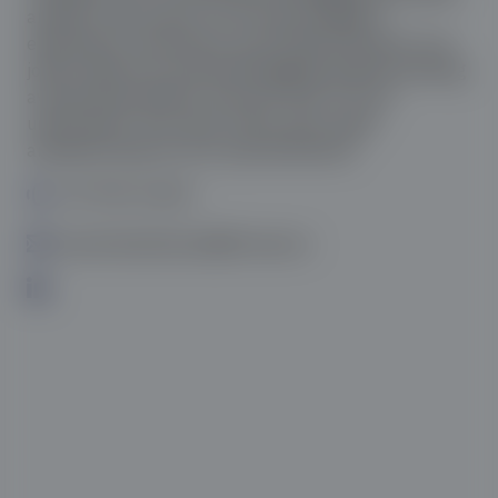
arbeide rundt avtaler om formuesordninger i
ekteskapet, testamenter og fremtidsfullmakter. Hun
jobber også mye med tilrettelegging og gjennomføring
av generasjonsskifter. Mari ble Cand. Jur. ved
universitetet i Oslo våren 2006 og har også
arbeidserfaring fra PwC og Skatteetaten.
+47 959 15 855
mari.kolstad.larsen@formue.no