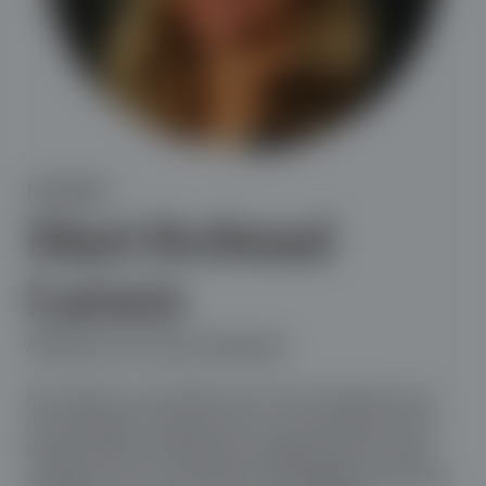
Forfatter:
Mari Kolstad
Larsen
Advokat hos Formue Advokater
Mari jobber som advokat hos Formue Advokater og
har spesialisert seg på skatt, arv og familierett. Mari
bistår kundene med generell rådgivning innen disse
områdene, som for eksempel planlegging og praktisk