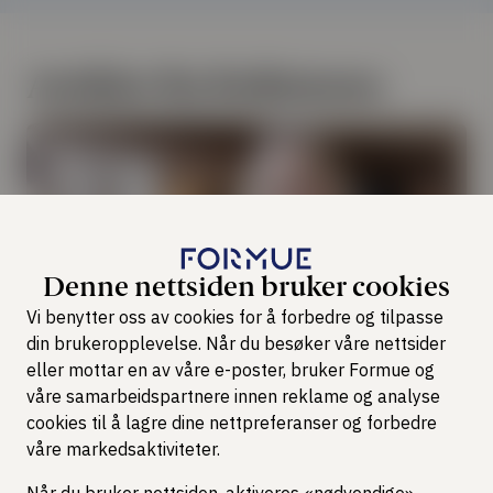
Artikler fra forfatteren
Denne nettsiden bruker cookies
Vi benytter oss av cookies for å forbedre og tilpasse
din brukeropplevelse. Når du besøker våre nettsider
eller mottar en av våre e-poster, bruker Formue og
Skatt & Jus
våre samarbeidspartnere innen reklame og analyse
cookies til å lagre dine nettpreferanser og forbedre
Slik sikrer du en feilfri
våre markedsaktiviteter.
skattemelding