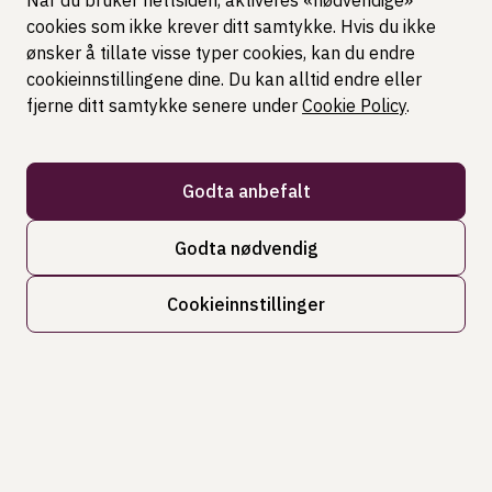
Når du bruker nettsiden, aktiveres «nødvendige»
Fra starten av mars blir skattemeldingen
cookies som ikke krever ditt samtykke. Hvis du ikke
tilgjengelig. Unngå tilleggsskatt, unødvendige feil
ønsker å tillate visse typer cookies, kan du endre
eller at du går glipp av et fradrag – vi guider deg
cookieinnstillingene dine. Du kan alltid endre eller
gjennom hvordan du skal fylle ut og levere
fjerne ditt samtykke senere under
Cookie Policy
.
skattemeldingen din.
2026-02-27
Godta anbefalt
Godta nødvendig
Cookieinnstillinger
Kontakt oss