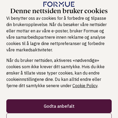
Innsikt
Social
Denne nettsiden bruker cookies
Vi benytter oss av cookies for å forbedre og tilpasse
Trygghet
LinkedIn
din brukeropplevelse. Når du besøker våre nettsider
Bevare & Utvikle
Facebook
eller mottar en av våre e-poster, bruker Formue og
Skape
Instagram
våre samarbeidspartnere innen reklame og analyse
Podcast
Twitter
cookies til å lagre dine nettpreferanser og forbedre
våre markedsaktiviteter.
Når du bruker nettsiden, aktiveres «nødvendige»
Last ned
cookies som ikke krever ditt samtykke. Hvis du ikke
ønsker å tillate visse typer cookies, kan du endre
App Store
cookieinnstillingene dine. Du kan alltid endre eller
Google Play
fjerne ditt samtykke senere under
Cookie Policy
.
Godta anbefalt