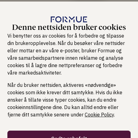
Innsikt
Social
Denne nettsiden bruker cookies
Vi benytter oss av cookies for å forbedre og tilpasse
Trygghet
LinkedIn
din brukeropplevelse. Når du besøker våre nettsider
Bevare & Utvikle
Facebook
eller mottar en av våre e-poster, bruker Formue og
Skape
Instagram
våre samarbeidspartnere innen reklame og analyse
Podcast
Twitter
cookies til å lagre dine nettpreferanser og forbedre
våre markedsaktiviteter.
Når du bruker nettsiden, aktiveres «nødvendige»
Last ned
cookies som ikke krever ditt samtykke. Hvis du ikke
ønsker å tillate visse typer cookies, kan du endre
App Store
cookieinnstillingene dine. Du kan alltid endre eller
Google Play
fjerne ditt samtykke senere under
Cookie Policy
.